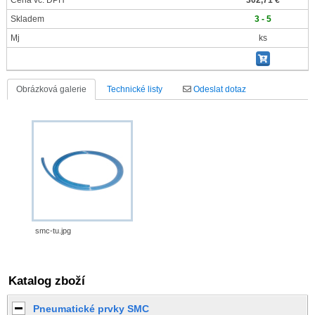
Cena vč. DPH
302,71 €
Skladem
3 - 5
Mj
ks
Obrázková galerie
Technické listy
Odeslat dotaz
smc-tu.jpg
Katalog zboží
Pneumatické prvky SMC