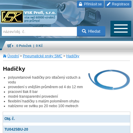
Přihlásit se
Registrace
Hledat
0 Položek | 0 Kč
Úvodní
>
Pneumatické prvky SMC
>
Hadičky
Hadičky
polyuretanové hadičky pro stlačený vzduch a
vodu
provedení s vnějším průměrem od 4 do 12 mm
pracovní tlak 8 bar
modré transparentní provedení
flexibilní hadičky s malým poloměrem ohybu
nabízeno ve svitku po 20 nebo 100 metrech
Obj. č.
TU0425BU-20