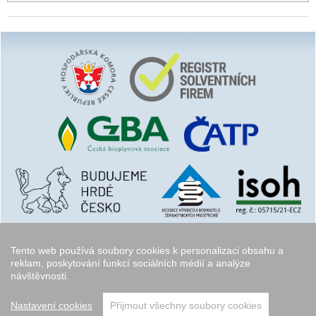
Tento web používá soubory cookies k personalizaci obsahu a
reklam, poskytování funkcí sociálních médií a analýze
návštěvnosti.
Copyright © 2006 - 2026
Walk.cz
Nastavení cookies
Přijmout všechny soubory cookies
přeskočit nahoru ↑