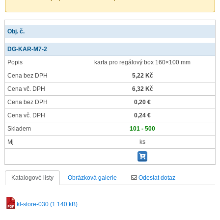
Obj. č.
DG-KAR-M7-2
Popis
karta pro regálový box 160×100 mm
Cena bez DPH
5,22 Kč
Cena vč. DPH
6,32 Kč
Cena bez DPH
0,20 €
Cena vč. DPH
0,24 €
Skladem
101 - 500
Mj
ks
Katalogové listy
Obrázková galerie
Odeslat dotaz
kl-store-030 (1 140 kB)