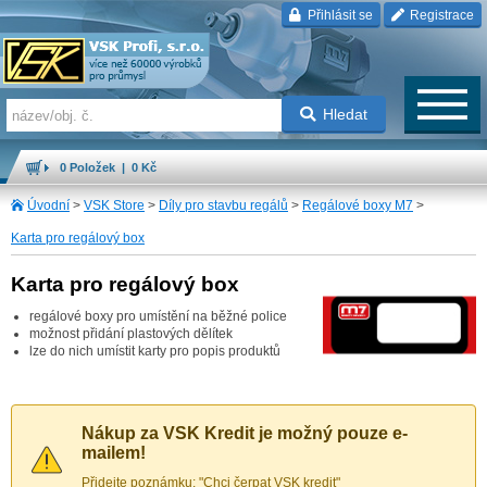
Přihlásit se
Registrace
Hledat
0 Položek | 0 Kč
Úvodní
>
VSK Store
>
Díly pro stavbu regálů
>
Regálové boxy M7
>
Karta pro regálový box
Karta pro regálový box
regálové boxy pro umístění na běžné police
možnost přidání plastových dělítek
lze do nich umístit karty pro popis produktů
Nákup za VSK Kredit je možný pouze e-
mailem!
Přidejte poznámku: "Chci čerpat VSK kredit"