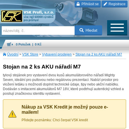
Přihlásit se
Registrace
Hledat
0 Položek | 0 Kč
Úvodní
>
VSK Store
>
Vybavení prodejen
>
Stojan na 2 ks AKU nářadí M7
Stojan na 2 ks AKU nářadí M7
tylový stojánek pro vystavení dvou kusů akumulátorového nářadí Mighty
Seven, ideální pro pultovou nebo regálovou prezentaci. Nabízí prostor pro
vložení letáku s možností doplnit technické údaje, tipy nebo akční nabídku.
Dodáván s imitacemi akumulátorů M7 18V, které podtrhují autentický vzhled a
posilují značkovou identitu vystavení.
Nákup za VSK Kredit je možný pouze e-
mailem!
Přidejte poznámku: Chci čerpat VSK kredit